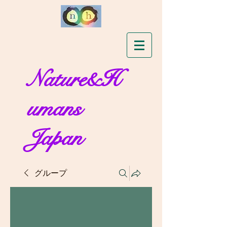
Nature&H
umans
Japan
グループ