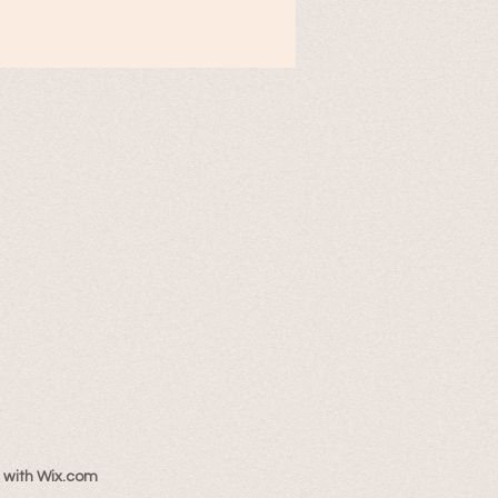
 with
Wix.com