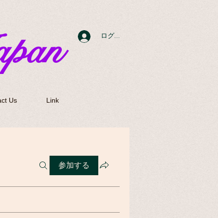
apan
ログイン
ct Us
Link
参加する