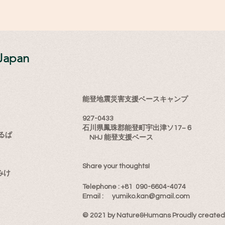
Japan
能登地震災害支援ベースキャンプ
927-0433
石川県鳳珠郡能登町宇出津ソ17−６
るぱ
NHJ 能登支援ベース
Share your thoughts!
みけ
​Telephone : ​+81 090-6604-4074
Email : ​
yumiko.kan@gmail.com
© 2021 by Nature&Humans Proudly created