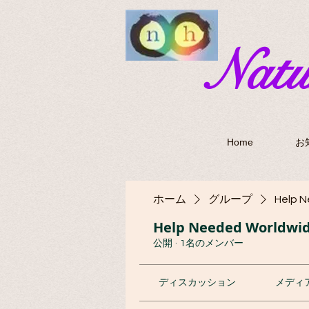
​Nat
Home
お
ホーム
グループ
Help 
Help Needed Worldwi
公開
·
1名のメンバー
ディスカッション
メディ