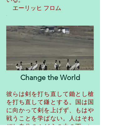
いる。
エーリッヒ フロム
.
Change the World
彼らは剣を打ち直して鋤とし槍
を打ち直して鎌とする。国は国
に向かって剣を上げず、もはや
戦うことを学ばない。人はそれ
ぞれ自分のぶどうの木の下、い
ちじくの木の下に座り、脅かす