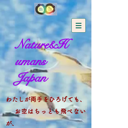
Nature&H
umans
Japan
わたしが両手をひろげても、
お空はちっとも飛べない
が、