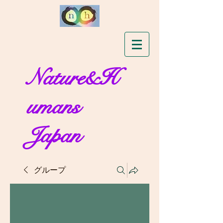
Nature&H
umans
Japan
グループ