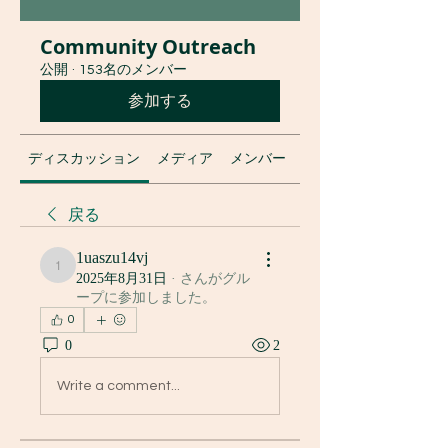
Community Outreach
公開
·
153名のメンバー
参加する
ディスカッション
メディア
メンバー
グループについて
戻る
1uaszu14vj
1uaszu14vj
2025年8月31日
·
さんがグル
ープに参加しました。
0
0
2
Write a comment...