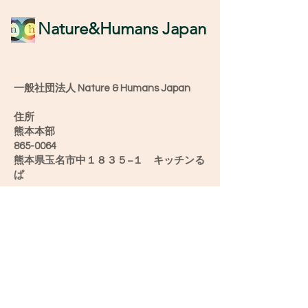
​Nature&Humans Japan
一般社団法人 Nature & Humans Japan
住所
熊本本部
865-0064
熊本県玉名市中１８３５−１ キッチンる
ぱ
愛媛オフィス
790-0904
愛媛県松山市正円寺2-5-28うちカフェ み
け
新潟オフィス
952-0501
新潟県佐渡市滝平２６−６