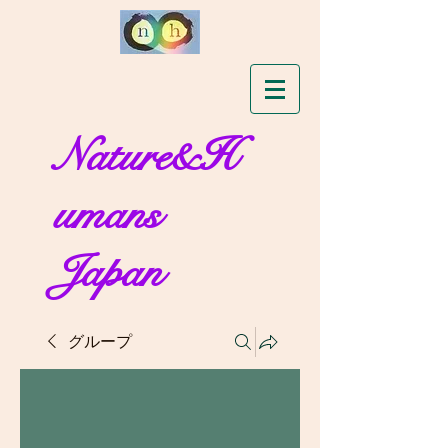
Nature&H
umans
Japan
グループ