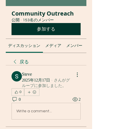
Community Outreach
公開
·
153名のメンバー
参加する
ディスカッション
メディア
メンバー
グループについて
戻る
Steve
2025年12月17日
·
さんがグ
ループに参加しました。
0
0
2
Write a comment...