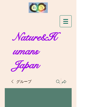
Nature&H
umans
Japan
グループ