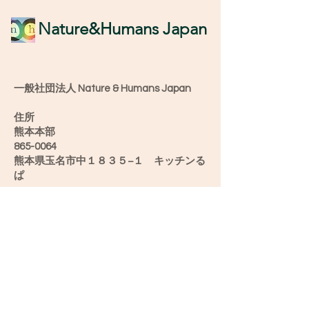
​Nature&Humans Japan
一般社団法人 Nature & Humans Japan
住所
熊本本部
865-0064
熊本県玉名市中１８３５−１ キッチンる
ぱ
愛媛オフィス
790-0904
愛媛県松山市正円寺2-5-28うちカフェ み
け
新潟オフィス
952-0501
新潟県佐渡市滝平２６−６