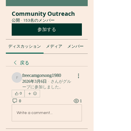
Community Outreach
公開
·
153名のメンバー
参加する
ディスカッション
メディア
メンバー
グループについて
戻る
freecamgorsong1980
freecamgorsong1980
2026年3月6日
·
さんがグル
ープに参加しました。
0
0
1
Write a comment...