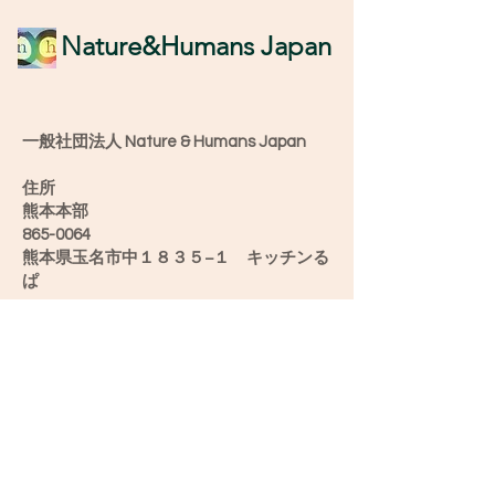
​Nature&Humans Japan
一般社団法人 Nature & Humans Japan
住所
熊本本部
865-0064
熊本県玉名市中１８３５−１ キッチンる
ぱ
愛媛オフィス
790-0904
愛媛県松山市正円寺2-5-28うちカフェ み
け
新潟オフィス
952-0501
新潟県佐渡市滝平２６−６