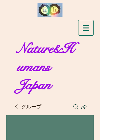
Nature&H
umans
Japan
グループ