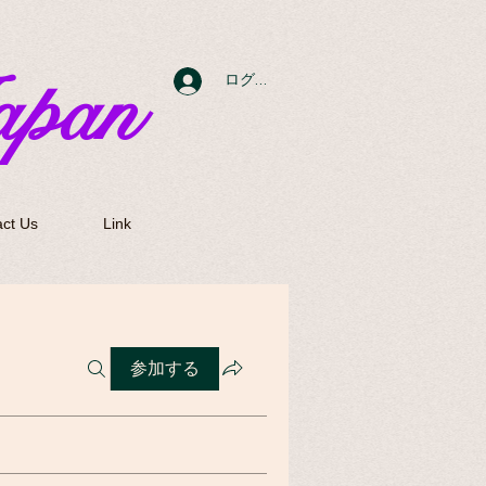
apan
ログイン
ct Us
Link
参加する