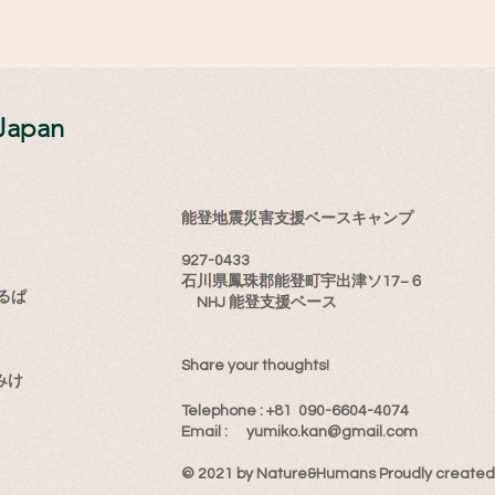
Japan
能登地震災害支援ベースキャンプ
927-0433
石川県鳳珠郡能登町宇出津ソ17−６
るぱ
NHJ 能登支援ベース
Share your thoughts!
みけ
​Telephone : ​+81 090-6604-4074
Email : ​
yumiko.kan@gmail.com
© 2021 by Nature&Humans Proudly created