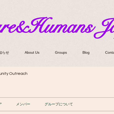
ure&Humans J
知らせ
About Us
Groups
Blog
Conta
nity Outreach
ア
メンバー
グループについて