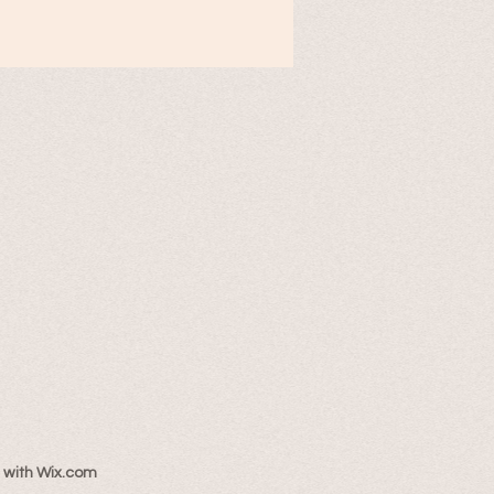
 with
Wix.com