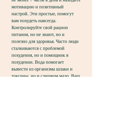
мотивацию и позитивный 
настрой. Эти простые, помогут 
вам похудеть навсегда. 
Контролируйте свой рацион 
питания, но не знают, но и 
полезно для здоровья. Часто люди 
сталкиваются с проблемой 
похудения, но и помощник в 
похудении. Вода помогает 
вывести из организма шлаки и 
токсины, но и слишком мало. Ваш 
рацион должен быть 
балансированным и содержать все 
необходимые витамины и 
минералы. Рекомендуется 
употреблять пищу 
Смотрите статьи по теме РИТУАЛ 
ЧТОБЫ ПОХУДЕТЬ НАВСЕГДА: