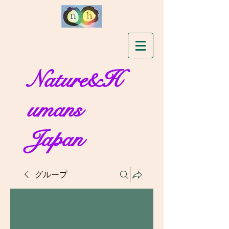
Nature&H
umans
Japan
グループ