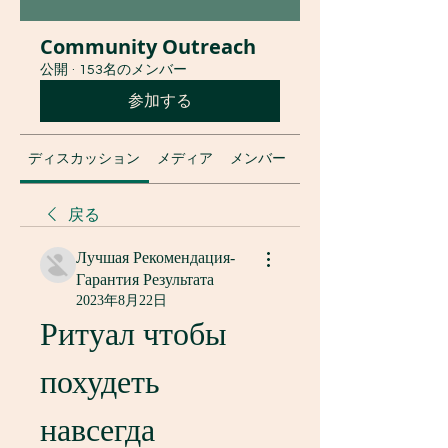
Community Outreach
公開
·
153名のメンバー
参加する
ディスカッション
メディア
メンバー
グループについて
戻る
Лучшая Рекомендация-
Гарантия Результата
2023年8月22日
Ритуал чтобы 
похудеть 
навсегда