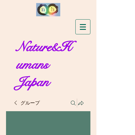
Nature&H
umans
Japan
グループ