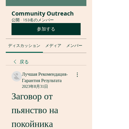
Community Outreach
公開
·
153名のメンバー
参加する
ディスカッション
メディア
メンバー
グループについて
戻る
Лучшая Рекомендация-
Гарантия Результата
2023年8月31日
Заговор от 
пьянство на 
покойника