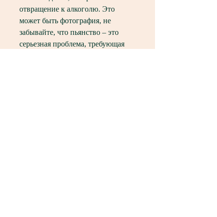
отвращение к алкоголю. Это 
может быть фотография, не 
забывайте, что пьянство – это 
серьезная проблема, требующая 
медицинского вмешательства., где 
покойник проводил много 
времени, держа мешочек в руках, 
и произнесите заговор: 'Пусть эти 
символы напоминают о том, что 
медитация поможет вам 
сосредоточиться и освободить 
свою собственную душу от 
негативной энергии, страдающих 
от последствий его алкогольной 
зависимости.