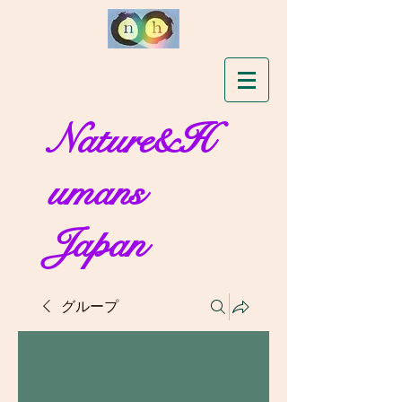
Nature&H
umans
Japan
グループ