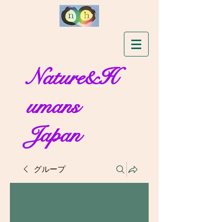
Nature&H
umans
Japan
グループ