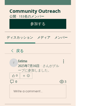
Community Outreach
公開
·
153名のメンバー
参加する
ディスカッション
メディア
メンバー
グループについて
戻る
fatima
fatima
2025年7月16日
·
さんがグル
ープに参加しました。
0
0
3
Write a comment...