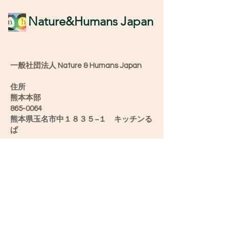
​Nature&Humans Japan
一般社団法人 Nature & Humans Japan
住所
熊本本部
865-0064
熊本県玉名市中１８３５−１ キッチンる
ぱ
愛媛オフィス
790-0904
愛媛県松山市正円寺2-5-28うちカフェ み
け
新潟オフィス
952-0501
新潟県佐渡市滝平２６−６