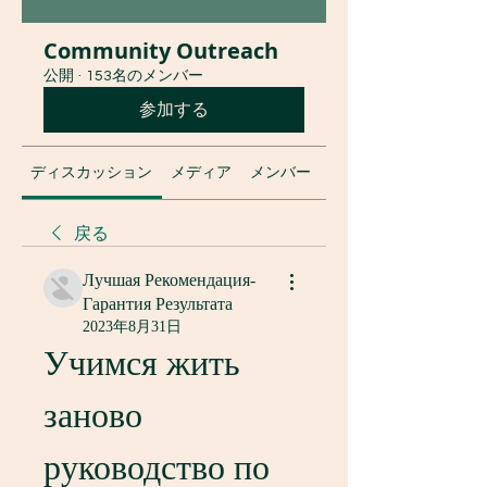
Community Outreach
公開
·
153名のメンバー
参加する
ディスカッション
メディア
メンバー
グループについて
戻る
Лучшая Рекомендация-
Гарантия Результата
2023年8月31日
Учимся жить 
заново 
руководство по 