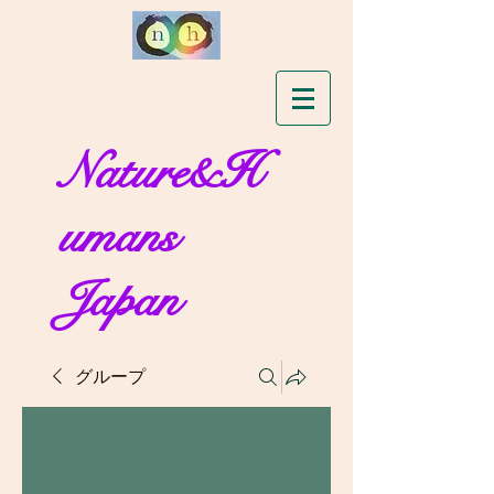
Nature&H
umans
Japan
グループ