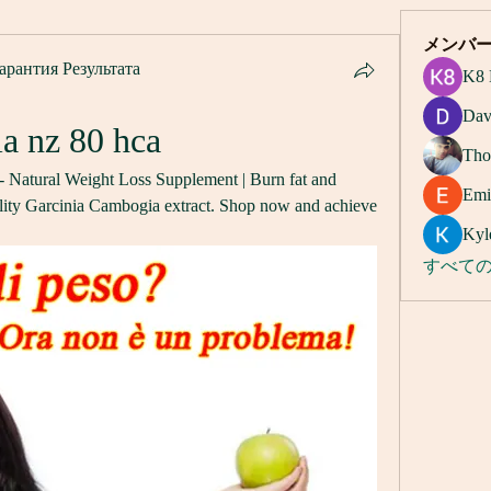
メンバ
арантия Результата
K8 
Dav
a nz 80 hca
Tho
atural Weight Loss Supplement | Burn fat and 
Emi
ality Garcinia Cambogia extract. Shop now and achieve 
Kyl
すべての