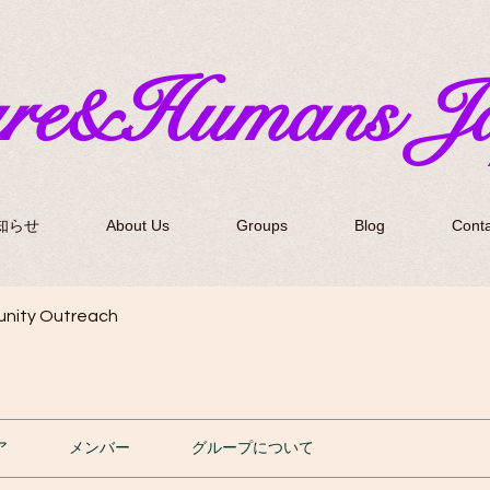
ure&Humans J
知らせ
About Us
Groups
Blog
Conta
nity Outreach
ア
メンバー
グループについて