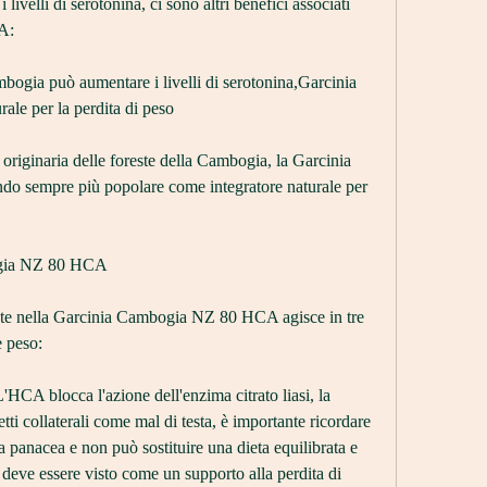
velli di serotonina, ci sono altri benefici associati 
A:
bogia può aumentare i livelli di serotonina,Garcinia 
le per la perdita di peso
riginaria delle foreste della Cambogia, la Garcinia 
 sempre più popolare come integratore naturale per 
ogia NZ 80 HCA
nte nella Garcinia Cambogia NZ 80 HCA agisce in tre 
e peso:
L'HCA blocca l'azione dell'enzima citrato liasi, la 
i collaterali come mal di testa, è importante ricordare 
panacea e non può sostituire una dieta equilibrata e 
re deve essere visto come un supporto alla perdita di 