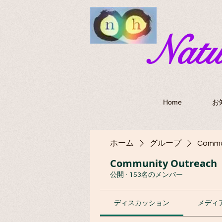
​Nat
Home
お
ホーム
グループ
Commu
Community Outreach
公開
·
153名のメンバー
ディスカッション
メディ