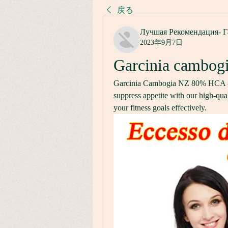
戻る
Лучшая Рекомендация- Г
2023年9月7日
Garcinia cambogi
Garcinia Cambogia NZ 80% HCA - N
suppress appetite with our high-qu
your fitness goals effectively.