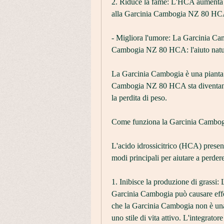
2. Riduce la fame: L'HCA aumenta i li
alla Garcinia Cambogia NZ 80 HC
- Migliora l'umore: La Garcinia Cam
Cambogia NZ 80 HCA: l'aiuto natura
La Garcinia Cambogia è una pianta o
Cambogia NZ 80 HCA sta diventando
la perdita di peso.
Come funziona la Garcinia Camb
L'acido idrossicitrico (HCA) prese
modi principali per aiutare a perder
1. Inibisce la produzione di grassi: 
Garcinia Cambogia può causare effett
che la Garcinia Cambogia non è una 
uno stile di vita attivo. L'integrato