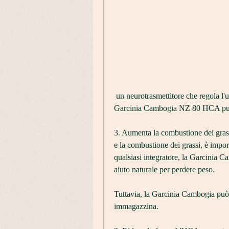
 un neurotrasmettitore che regola l'umore e la fame. Gli studi hanno dimostrato che la 
Garcinia Cambogia NZ 80 HCA può ri
3. Aumenta la combustione dei gras
e la combustione dei grassi, è impor
qualsiasi integratore, la Garcinia C
aiuto naturale per perdere peso.
Tuttavia, la Garcinia Cambogia può l
immagazzina.