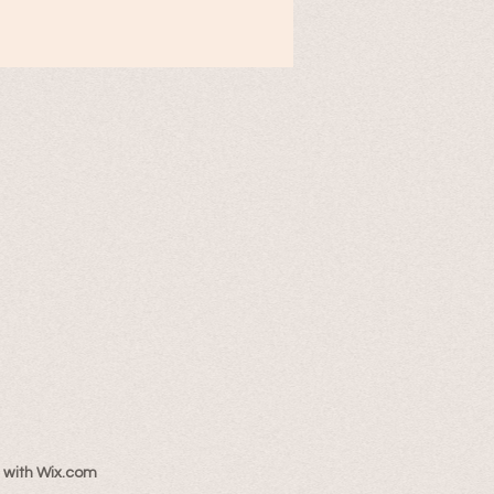
 with
Wix.com