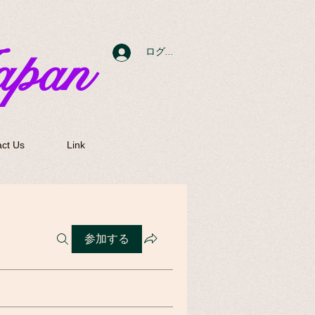
apan
ログイン
ct Us
Link
参加する