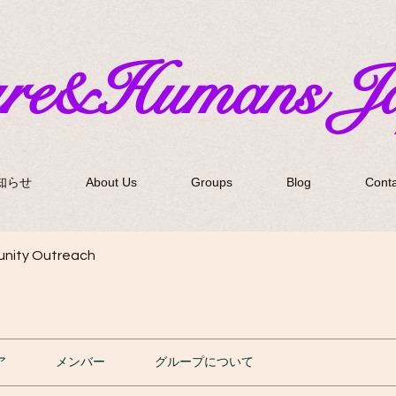
ure&Humans J
知らせ
About Us
Groups
Blog
Conta
nity Outreach
ア
メンバー
グループについて