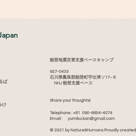
Japan
能登地震災害支援ベースキャンプ
927-0433
石川県鳳珠郡能登町宇出津ソ17−６
るぱ
NHJ 能登支援ベース
Share your thoughts!
みけ
​Telephone : ​+81 090-6604-4074
Email : ​
yumiko.kan@gmail.com
© 2021 by Nature&Humans Proudly created