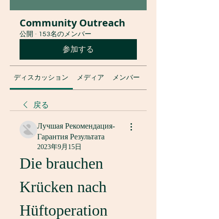
Community Outreach
公開
·
153名のメンバー
参加する
ディスカッション
メディア
メンバー
グループについて
戻る
Лучшая Рекомендация-
Гарантия Результата
2023年9月15日
Die brauchen 
Krücken nach 
Hüftoperation