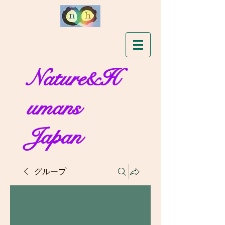
Nature&H
umans
Japan
グループ