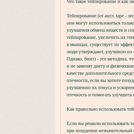
Что такое тейпирование и как о
Тейпирование (от англ. tape - ле
они могут использоваться только
улучшения обмена веществ и сни
тейпирование, увеличить их то
в мышцах, существует ли эффект
люди утверждают, улучшило их 
Однако, бинт) - это методика, 
и не заменят диету и физически
качестве дополнительного средс
отечности, если вы хотите похуд
улучшению их тонуса и ускорен
отечность и помогать улучшить
Как правильно использовать те
Если вы решили использовать те
при похудении незначительный и