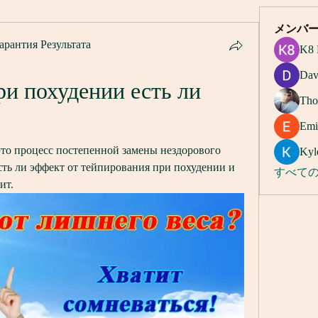
メンバ
арантия Результата
K8 
Dav
и похудении есть ли 
Tho
Emi
то процесс постепенной замены нездорового 
Kyl
сть ли эффект от тейпирования при похудении и 
すべての
ит.