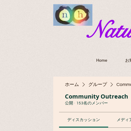
​Nat
Home
お
ホーム
グループ
Commu
Community Outreach
公開
·
153名のメンバー
ディスカッション
メディ