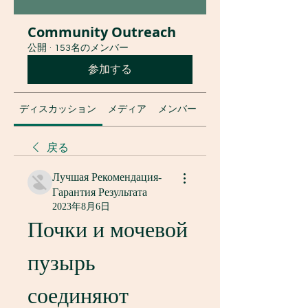
Community Outreach
公開
·
153名のメンバー
参加する
ディスカッション
メディア
メンバー
グループについて
戻る
Лучшая Рекомендация-
Гарантия Результата
2023年8月6日
Почки и мочевой 
пузырь 
соединяют 