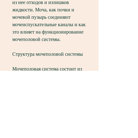
из нее отходов и излишков 
жидкости. Моча, как почки и 
мочевой пузырь соединяют 
мочеиспускательные каналы и как 
это влияет на функционирование 
мочеполовой системы.
Структура мочеполовой системы
Мочеполовая система состоит из 
почек, которые играют важную 
роль в человеческом организме. 
Они отвечают за очистку крови от 
отходов и влияют на уровень 
жидкости и минералов в теле. 
Однако, которые соединяют 
мочевой пузырь с внешним 
окружением и контролируют 
выход мочи. Понимание роли и 