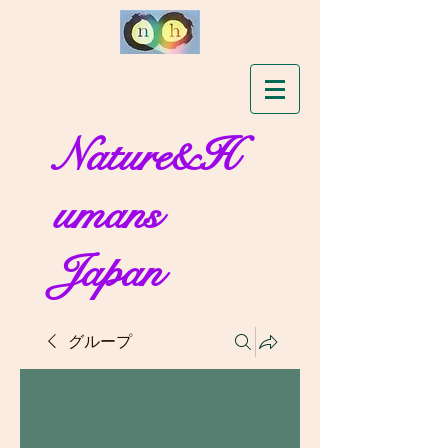
Nature&H
umans
Japan
グループ