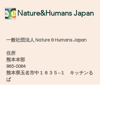
​Nature&Humans Japan
一般社団法人 Nature & Humans Japan
住所
熊本本部
865-0064
熊本県玉名市中１８３５−１ キッチンる
ぱ
愛媛オフィス
790-0904
愛媛県松山市正円寺2-5-28うちカフェ み
け
新潟オフィス
952-0501
新潟県佐渡市滝平２６−６