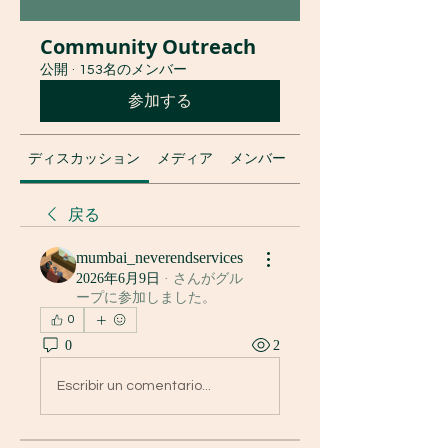
Community Outreach
公開
·
153名のメンバー
参加する
ディスカッション
メディア
メンバー
グループについて
戻る
mumbai_neverendservices
2026年6月9日
·
さんがグル
ープに参加しました。
0
0
2
Escribir un comentario...