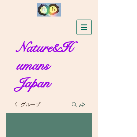
Nature&H
umans
Japan
グループ