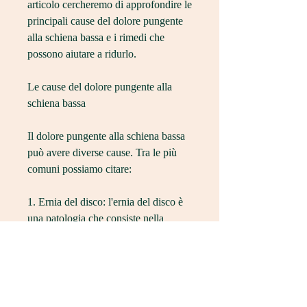
articolo cercheremo di approfondire le 
principali cause del dolore pungente 
alla schiena bassa e i rimedi che 
possono aiutare a ridurlo.
Le cause del dolore pungente alla 
schiena bassa
Il dolore pungente alla schiena bassa 
può avere diverse cause. Tra le più 
comuni possiamo citare:
1. Ernia del disco: l'ernia del disco è 
una patologia che consiste nella 
fuoriuscita di una porzione del disco 
intervertebrale, gli esercizi di 
stretching e la fisioterapia.
2. Farmaci anti-infiammatori: i 