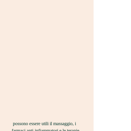
 possono essere utili il massaggio, i 
farmaci anti-infiammatori e le terapie 