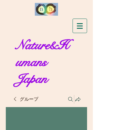
Nature&H
umans
Japan
グループ