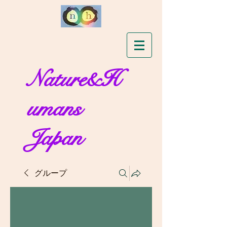
Nature&H
umans
Japan
グループ