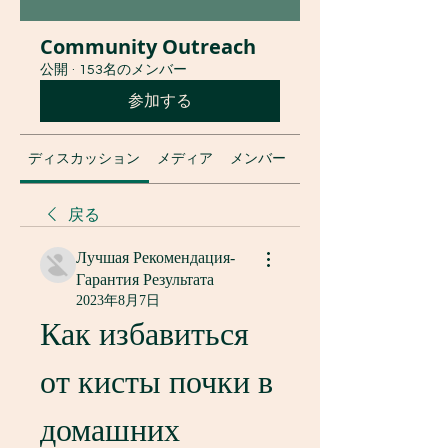
Community Outreach
公開
·
153名のメンバー
参加する
ディスカッション
メディア
メンバー
グループについて
戻る
Лучшая Рекомендация-
Гарантия Результата
2023年8月7日
Как избавиться 
от кисты почки в 
домашних 