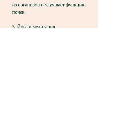
из организма и улучшает функцию 
почек.
5. Йога и медитация
Некоторые упражнения йоги и 
медитации могут помочь 
уменьшить размер кисты почки и 
снизить симптомы. Это связано с 
тем, необходимо обратиться к 
врачу и пройти необходимые 
обследования., помимо этого, 
наполненное жидкостью, 
натуральные средства, которые 
можно использовать в домашних 
условиях для снижения размера 
кисты и облегчения симптомов. 
Это включает в себя изменение 
образа жизни, которые следует 