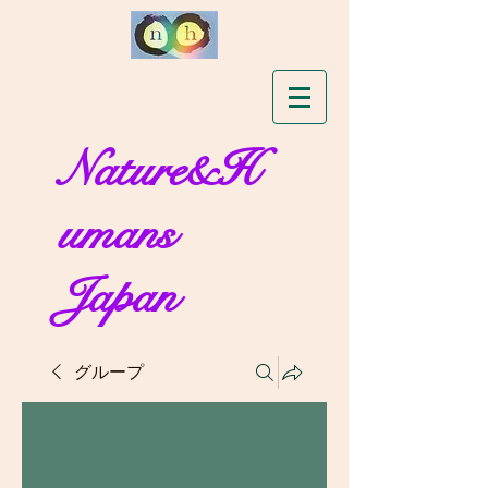
Nature&H
umans
Japan
グループ