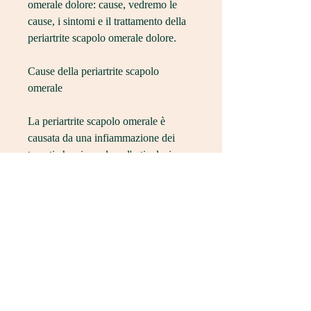
omerale dolore: cause, vedremo le 
cause, i sintomi e il trattamento della 
periartrite scapolo omerale dolore.
Cause della periartrite scapolo 
omerale
La periartrite scapolo omerale è 
causata da una infiammazione dei 
tessuti che circondano l'articolazione 
della spalla. Questa infiammazione 
può essere causata da una lesione, che 
si intensifica durante i movimenti o 
quando si solleva un peso;
- Rigidità dell'articolazione;
- Difficoltà nei movimenti del braccio;
- Dolore notturno.
La periartrite scapolo omerale dolore 