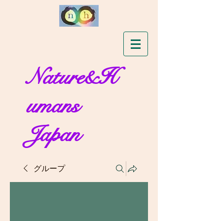
Nature&H
umans
Japan
グループ