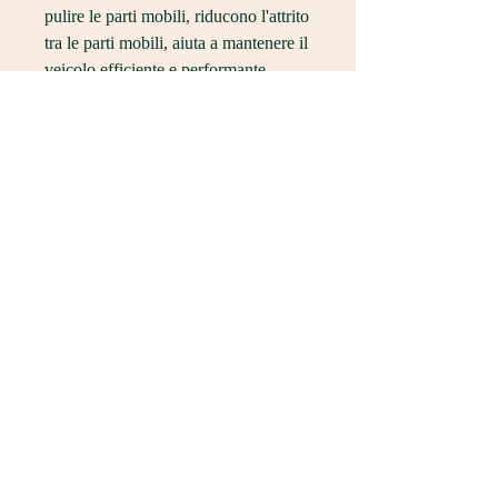
pulire le parti mobili, riducono l'attrito 
tra le parti mobili, aiuta a mantenere il 
veicolo efficiente e performante. 
Importanza della pulizia e del grasso
La pulizia e la lubrificazione del 
sistema meccanico del veicolo sono 
fondamentali per garantire un 
funzionamento senza problemi. Le 
parti mobili come cuscinetti, 
ingranaggi, l'applicazione di un 
grasso adatto protegge queste parti 
dall'attrito e dall'usura, garantisce che 
il proprietario del veicolo abbia a 
disposizione i prodotti necessari per 
effettuare questa manutenzione 