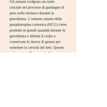
Gli ormoni svolgono un ruolo 
cruciale nel processo di guadagno di 
peso nello stomaco durante la 
gravidanza. L'ormone umano della 
gonadotropina corionica (HCG) viene 
prodotto in grandi quantità durante la 
gravidanza e stimola il corpo a 
conservare le riserve di grasso per 
sostenere la crescita del feto. Questo 
può portare all'accumulo di tessuto 
adiposo nella zona addominale.
Il ruolo del metabolismo
Il metabolismo di ogni persona è 
differente, anche senza un reale 
aumento di calorie consumate.
La percezione visiva
Altre volte 