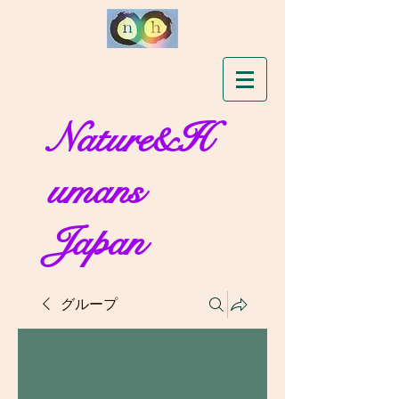
Nature&H
umans
Japan
グループ