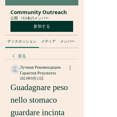
Community Outreach
公開
·
153名のメンバー
参加する
ディスカッション
メディア
メンバー
グループについて
戻る
Лучшая Рекомендация-
Гарантия Результата
2023年9月11日
Guadagnare peso 
nello stomaco 
guardare incinta