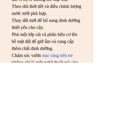
Theo dõi thời tiết và điều chỉnh lượng 
nước tưới phù hợp.
Thay đất mới để bổ sung dinh dưỡng 
thiết yếu cho cây.
Phủ một lớp cát và phân hữu cơ lên 
bề mặt đất để giữ ẩm và cung cấp 
thêm chất dinh dưỡng.
Chăm sóc vườn 
mai vàng bến tre
không chỉ là một nghệ thuật mà còn 
là một hành trình dài, đòi hỏi sự kiên 
nhẫn và tỉ mỉ. Hy vọng với những 
chia sẻ này, bạn sẽ có được một cây 
mai vàng đẹp và rực rỡ trong ngày 
Tết!
Liên Hệ ngay cho chúng tôi theo 
thông tin dưới đây:
Điện thoại/Zalo: 0905 888 999 – 