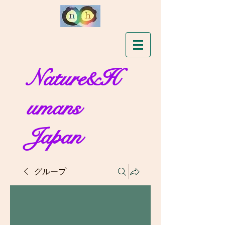
Nature&H
umans
Japan
グループ