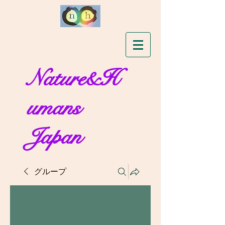
Nature&H
umans
Japan
グループ