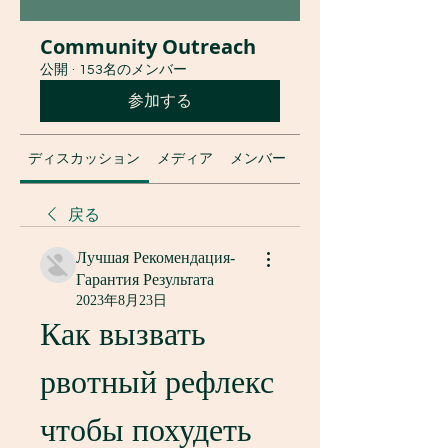
Community Outreach
公開
·
153名のメンバー
参加する
ディスカッション
メディア
メンバー
グループについて
戻る
Лучшая Рекомендация-
Гарантия Результата
2023年8月23日
Как вызвать 
рвотный рефлекс 
чтобы похудеть