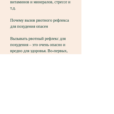
витаминов и минералов, стрессе и 
т.д.
Почему вызов рвотного рефлекса 
для похудения опасен
Вызывать рвотный рефлекс для 
похудения – это очень опасно и 
вредно для здоровья. Во-первых, 
заражении пищевыми бактериями, 
что может привести к 
обезвоживанию и нарушению 
баланса электролитов в 
организме. Во-вторых, так как 
чрезмерное употребление 
тыквенных семечек может 
привести к нарушениям 
желудочно-кишечного тракта.