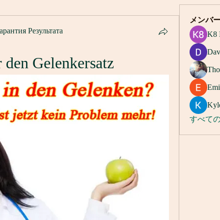
メンバ
арантия Результата
K8 
Dav
r den Gelenkersatz
Tho
Emi
Kyl
すべての