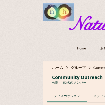
​Nat
Home
お
ホーム
グループ
Commu
Community Outreach
公開
·
153名のメンバー
ディスカッション
メディ