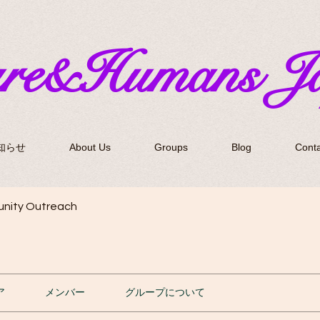
ure&Humans J
知らせ
About Us
Groups
Blog
Conta
nity Outreach
ア
メンバー
グループについて