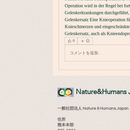
Operation wird in der Regel bei fort
Gelenkerkrankungen durchgeführt, e
Gelenkersatz Eine Knieoperation für
Knieschmerzen und eingeschränkter 
Gelenkersatz, auch als Knieendopro
0
コメントを追加…
​Nature&Humans 
一般社団法人 Nature & Humans Japan
住所
熊本本部