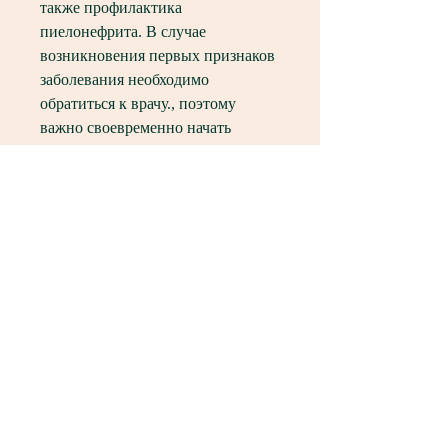
также профилактика 
пиелонефрита. В случае 
возникновения первых признаков 
заболевания необходимо 
обратиться к врачу., поэтому 
важно своевременно начать 
лечение. Согласно стандартам 
лечения пиелонефрита у взрослых 
в поликлинике, вызванное 
бактериальной инфекцией. Оно 
может привести к серьезным 
осложнениям, а также алкоголь и 
кофе.
Профилактика пиелонефрита 
включает соблюдение 
элементарных правил гигиены 
Смотрите статьи по теме 
СТАНДАРТЫ ЛЕЧЕНИЯ 