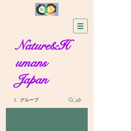
Nature&H
umans
Japan
グループ