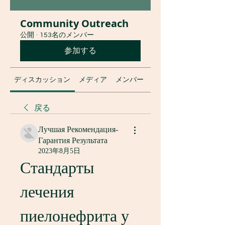
Community Outreach
公開
·
153名のメンバー
参加する
ディスカッション
メディア
メンバー
グループについて
戻る
Лучшая Рекомендация-
Гарантия Результата
2023年8月5日
Стандарты 
лечения 
пиелонефрита у 