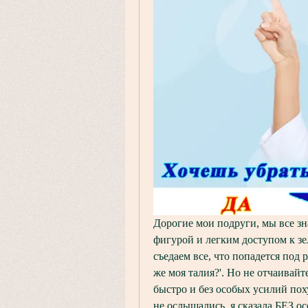
Дорогие мои подруги, мы все зна
фигурой и легким доступом к зе
съедаем все, что попадется под р
же моя талия?'. Но не отчаивайте
быстро и без особых усилий поху
не ослышались, я сказала БЕЗ ос