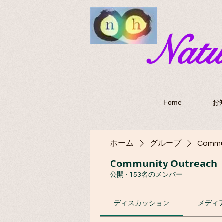
​Nat
Home
お
ホーム
グループ
Commu
Community Outreach
公開
·
153名のメンバー
ディスカッション
メディ