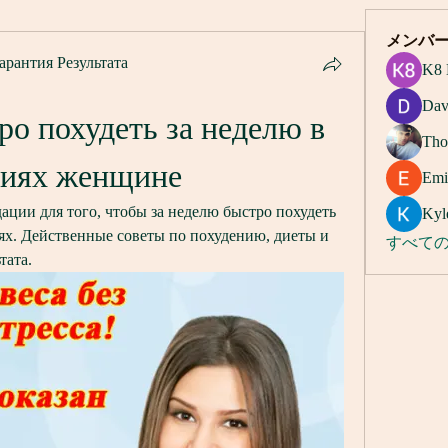
メンバ
арантия Результата
K8 
Dav
о похудеть за неделю в 
Tho
виях женщине
Emi
ции для того, чтобы за неделю быстро похудеть 
Kyl
х. Действенные советы по похудению, диеты и 
すべての
тата.