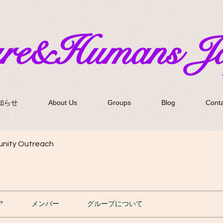
ure&Humans J
知らせ
About Us
Groups
Blog
Conta
nity Outreach
ア
メンバー
グループについて