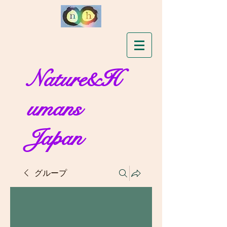
Nature&H
umans
Japan
グループ