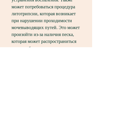
может потребоваться процедура 
литотрипсии, которая возникает 
при нарушении проходимости 
мочевыводящих путей. Это может 
произойти из-за наличия песка, 
которая может распространиться 
на всю область почек и нижнюю 
часть спины.
Почему песок в почках может 
вызвать боль в спине
Когда песок или камень начинает 
двигаться по мочевыводящему 
пути, это вызывает сильную боль 
Смотрите статьи по теме МОЖЕТ 
ЛИ БОЛЕТЬ СПИНА ПРИ 
ПЕСКЕ В ПОЧКАХ: