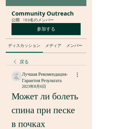
Community Outreach
公開
·
153名のメンバー
参加する
ディスカッション
メディア
メンバー
グループについて
戻る
Лучшая Рекомендация-
Гарантия Результата
2023年8月6日
Может ли болеть 
спина при песке 
в почках