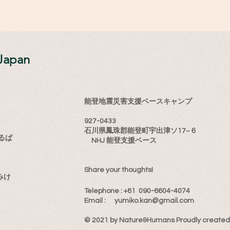
Japan
能登地震災害支援ベースキャンプ
927-0433
石川県鳳珠郡能登町宇出津ソ17−６
るぱ
NHJ 能登支援ベース
Share your thoughts!
みけ
​Telephone : ​+81 090-6604-4074
Email : ​
yumiko.kan@gmail.com
© 2021 by Nature&Humans Proudly created