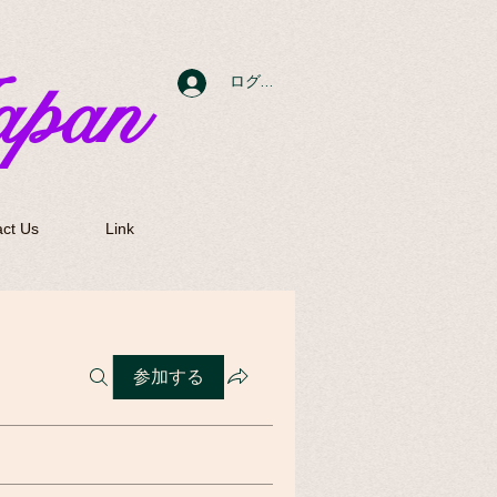
apan
ログイン
ct Us
Link
参加する