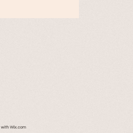
 with
Wix.com