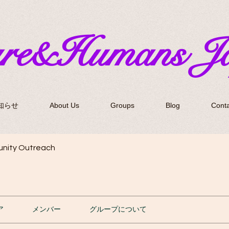
ure&Humans J
知らせ
About Us
Groups
Blog
Conta
nity Outreach
ア
メンバー
グループについて