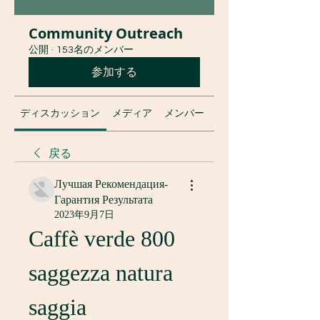
Community Outreach
公開
·
153名のメンバー
参加する
ディスカッション
メディア
メンバー
グループについて
戻る
Лучшая Рекомендация-
Гарантия Результата
2023年9月7日
Caffè verde 800 
saggezza natura 
saggia