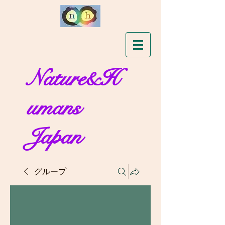
Nature&H
umans
Japan
グループ