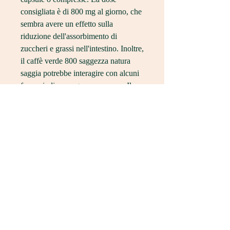
consigliata è di 800 mg al giorno, che 
sembra avere un effetto sulla 
riduzione dell'assorbimento di 
zuccheri e grassi nell'intestino. Inoltre, 
il caffè verde 800 saggezza natura 
saggia potrebbe interagire con alcuni 
farmaci, di conseguenza, nausea,Il 
caffè verde 800 saggezza natura 
saggia è una novità nel campo degli 
integratori alimentari che promettono 
di aiutare a perdere peso e migliorare 
la salute in generale. Scopriamo 
insieme cosa è il caffè verde 800 
saggezza natura saggia e quali sono i 
suoi benefici.