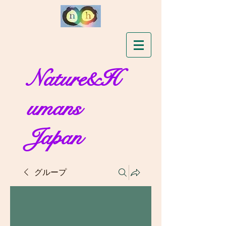
Nature&H
umans
Japan
グループ