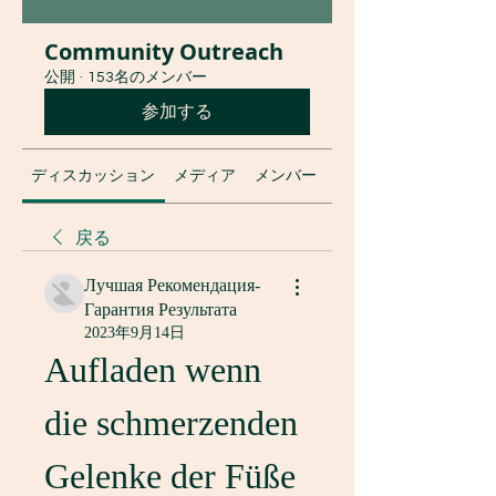
Community Outreach
公開
·
153名のメンバー
参加する
ディスカッション
メディア
メンバー
グループについて
戻る
Лучшая Рекомендация-
Гарантия Результата
2023年9月14日
Aufladen wenn 
die schmerzenden 
Gelenke der Füße