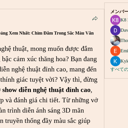
メンバ
K8 
Dav
Đáng Xem Nhất: Chìm Đắm Trong Sắc Màu Văn 
Tho
nghệ thuật, mong muốn được đắm 
Emi
 bậc cảm xúc thăng hoa? Bạn đang 
Kyl
iễn nghệ thuật đỉnh cao, mang đến 
すべての
 thính giác tuyệt vời? Vậy thì, đừng 
 show diễn nghệ thuật đỉnh cao
, 
p và đánh giá chi tiết. Từ những vở 
àn trình diễn ánh sáng 3D mãn 
n truyền thống đầy màu sắc giúp 