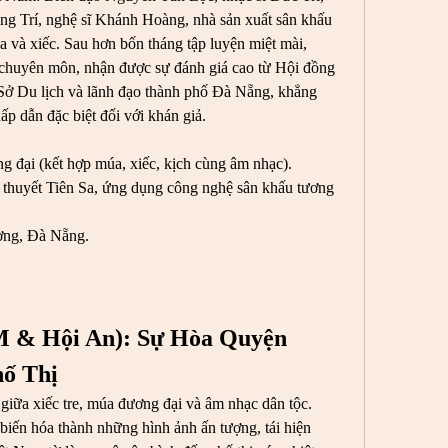
 Trí, nghệ sĩ Khánh Hoàng, nhà sản xuất sân khấu 
và xiếc. Sau hơn bốn tháng tập luyện miệt mài, 
 chuyên môn, nhận được sự đánh giá cao từ Hội đồng 
Sở Du lịch và lãnh đạo thành phố Đà Nẵng, khẳng 
ấp dẫn đặc biệt đối với khán giả.
g đại (kết hợp múa, xiếc, kịch cùng âm nhạc).
n thuyết Tiên Sa, ứng dụng công nghệ sân khấu tương 
ơng, Đà Nẵng.
 & Hội An): Sự Hòa Quyện 
ố Thị
iữa xiếc tre, múa đương đại và âm nhạc dân tộc. 
iến hóa thành những hình ảnh ấn tượng, tái hiện 