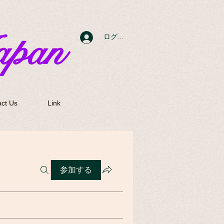
apan
ログイン
ct Us
Link
参加する