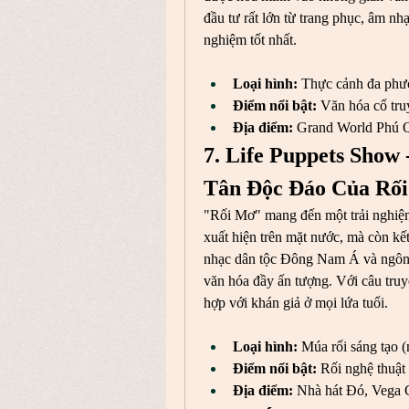
đầu tư rất lớn từ trang phục, âm nh
nghiệm tốt nhất.
Loại hình:
 Thực cảnh đa phươ
Điểm nổi bật:
 Văn hóa cổ tru
Địa điểm:
 Grand World Phú 
7. Life Puppets Show 
Tân Độc Đáo Của Rố
"Rối Mơ" mang đến một trải nghiệm
xuất hiện trên mặt nước, mà còn kế
nhạc dân tộc Đông Nam Á và ngôn n
văn hóa đầy ấn tượng. Với câu truy
hợp với khán giả ở mọi lứa tuổi.
Loại hình:
 Múa rối sáng tạo (
Điểm nổi bật:
 Rối nghệ thuật
Địa điểm:
 Nhà hát Đó, Vega 