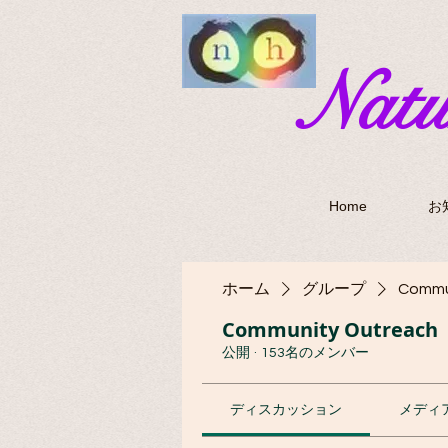
​Nat
Home
お
ホーム
グループ
Commu
Community Outreach
公開
·
153名のメンバー
ディスカッション
メディ