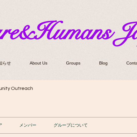
ure&Humans J
知らせ
About Us
Groups
Blog
Conta
nity Outreach
ア
メンバー
グループについて