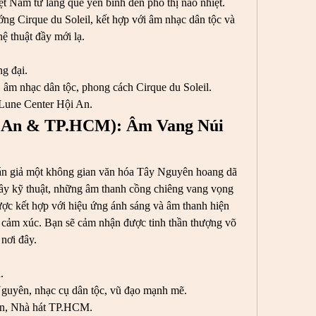
t Nam từ làng quê yên bình đến phố thị náo nhiệt. 
ng Cirque du Soleil, kết hợp với âm nhạc dân tộc và 
hệ thuật đầy mới lạ.
ng đại.
, âm nhạc dân tộc, phong cách Cirque du Soleil.
Lune Center Hội An.
i An & TP.HCM): Âm Vang Núi 
 giả một không gian văn hóa Tây Nguyên hoang dã 
y kỹ thuật, những âm thanh cồng chiêng vang vọng 
c kết hợp với hiệu ứng ánh sáng và âm thanh hiện 
y cảm xúc. Bạn sẽ cảm nhận được tinh thần thượng võ 
nơi đây.
.
guyên, nhạc cụ dân tộc, vũ đạo mạnh mẽ.
An, Nhà hát TP.HCM.