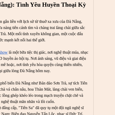
Nẵng): Tình Yêu Huyền Thoại Kỳ 
gắn liền với lịch sử từ thuở xa xưa của Đà Nẵng, 
a nàng tiên cánh tím và chàng trai làng chài giữa sắc 
Trà. Một mối tình xuyên không gian, một cuộc đấu 
c mạnh kết nối hai thế giới.
 show
 là một bữa tiệc thị giác, nơi nghệ thuật múa, nhạc 
 huyền ảo hội tụ. Nơi ánh sáng, vũ điệu và giai điệu 
 mê hoặc, nơi tình yêu hòa quyện cùng thiên nhiên, 
 lại giữa lòng Đà Nẵng hôm nay.
 phố biển Đà Nẵng như Bán đảo Sơn Trà, sự tích Tiên 
chà vá chân nâu, hoa Thàn Mát, làng chài ven biển, 
lồng ghép khéo léo trong mạch truyện chặt chẽ và 
 nghệ thuật mãn nhãn và lôi cuốn.
 đẳng cấp, "Tiên Sa" đã quy tụ một đội ngũ nghệ sĩ 
ệt Nam: Biên đạo Nguyễn Tấn Lộc, nhạc sĩ Đức Trí, 