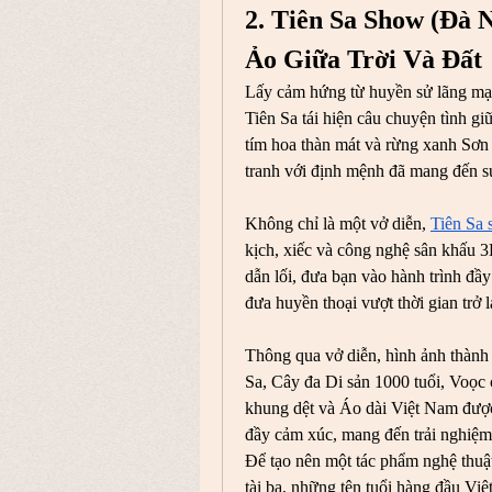
2. Tiên Sa Show (Đà 
Ảo Giữa Trời Và Đất
Lấy cảm hứng từ huyền sử lãng mạn 
Tiên Sa tái hiện câu chuyện tình giữ
tím hoa thàn mát và rừng xanh Sơn 
tranh với định mệnh đã mang đến sứ
Không chỉ là một vở diễn, 
Tiên Sa
kịch, xiếc và công nghệ sân khấu 3D
dẫn lối, đưa bạn vào hành trình đầy
đưa huyền thoại vượt thời gian trở
Thông qua vở diễn, hình ảnh thành
Sa, Cây đa Di sản 1000 tuổi, Voọc 
khung dệt và Áo dài Việt Nam được 
đầy cảm xúc, mang đến trải nghiệm
Để tạo nên một tác phẩm nghệ thuật
tài ba, những tên tuổi hàng đầu Vi