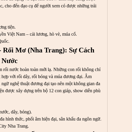
ạc, cho đến đạo cụ để người xem có được những trải 
ng tiện.
yền Việt Nam – cải lương, hò vè, múa cổ.
Quốc.
- Rối Mơ (Nha Trang): Sự Cách 
i Nước
 rối nước hoàn toàn mới lạ. Những con rối không chỉ 
t hợp với rối dây, rối bóng và múa đương đại. Âm 
gữ nghệ thuật đương đại tạo nên một không gian đa 
ện được xây dựng trên bộ 12 con giáp, show diễn phù 
nước, dây, bóng).
 đa hình thức, phối âm hiện đại, sân khấu đa ngôn ngữ.
City Nha Trang.