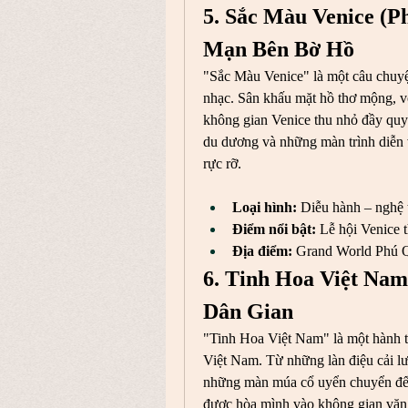
5. Sắc Màu Venice (P
Mạn Bên Bờ Hồ
"Sắc Màu Venice" là một câu chuyệ
nhạc. Sân khấu mặt hồ thơ mộng, v
không gian Venice thu nhỏ đầy quy
du dương và những màn trình diễn 
rực rỡ.
Loại hình:
 Diễu hành – nghệ 
Điểm nổi bật:
 Lễ hội Venice 
Địa điểm:
 Grand World Phú 
6. Tinh Hoa Việt Nam
Dân Gian
"Tinh Hoa Việt Nam" là một hành t
Việt Nam. Từ những làn điệu cải lư
những màn múa cổ uyển chuyển đến n
được hòa mình vào không gian văn 