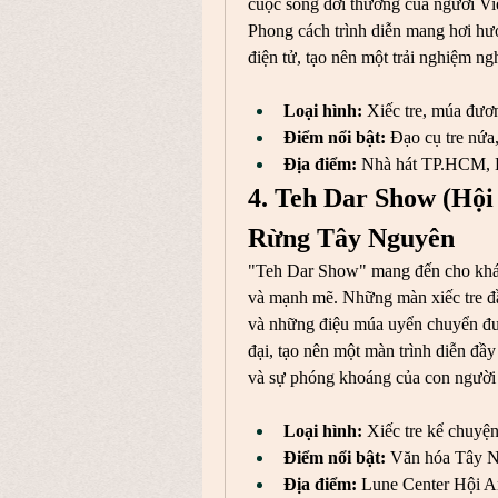
cuộc sống đời thường của người Việ
Phong cách trình diễn mang hơi hướ
điện tử, tạo nên một trải nghiệm ng
Loại hình:
 Xiếc tre, múa đươ
Điểm nổi bật:
 Đạo cụ tre nứa
Địa điểm:
 Nhà hát TP.HCM, 
4. Teh Dar Show (Hộ
Rừng Tây Nguyên
"Teh Dar Show" mang đến cho khán
và mạnh mẽ. Những màn xiếc tre đầ
và những điệu múa uyển chuyển đượ
đại, tạo nên một màn trình diễn đầ
và sự phóng khoáng của con người 
Loại hình:
 Xiếc tre kể chuyện
Điểm nổi bật:
 Văn hóa Tây N
Địa điểm:
 Lune Center Hội 