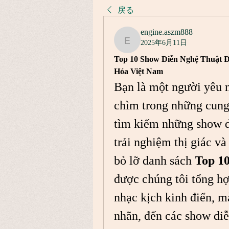
戻る
engine.aszm888
2025年6月11日
engine.aszm888
Top 10 Show Diễn Nghệ Thuật 
Hóa Việt Nam
Bạn là một người yêu 
chìm trong những cung
tìm kiếm những show d
trải nghiệm thị giác và
bỏ lỡ danh sách 
Top 10
được chúng tôi tổng hợ
nhạc kịch kinh điển, m
nhãn, đến các show diễ