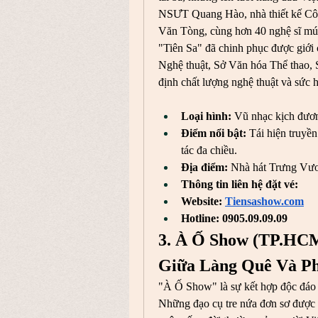
NSƯT Quang Hào, nhà thiết kế Công
Văn Tòng, cùng hơn 40 nghệ sĩ múa 
"Tiên Sa" đã chinh phục được giới
Nghệ thuật, Sở Văn hóa Thể thao, 
định chất lượng nghệ thuật và sức h
Loại hình:
 Vũ nhạc kịch đươn
Điểm nổi bật:
 Tái hiện truyề
tác đa chiều.
Địa điểm:
 Nhà hát Trưng Vư
Thông tin liên hệ đặt vé: 
Website: 
Tiensashow.com
Hotline: 0905.09.09.09
3. À Ố Show (TP.HCM
Giữa Làng Quê Và Ph
"À Ố Show" là sự kết hợp độc đáo g
Những đạo cụ tre nứa đơn sơ được b