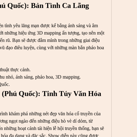
hú Quốc): Bản Tình Ca Lãng 
n tình yêu lãng mạn được kể bằng ánh sáng và âm 
ới những hiệu ứng 3D mapping ấn tượng, tạo nên một 
ến rũ. Bạn sẽ được đắm mình trong những giai điệu 
vũ đạo điêu luyện, cùng với những màn bắn pháo hoa 
thuật thực cảnh.
thu nhỏ, ánh sáng, pháo hoa, 3D mapping.
Quốc.
 (Phú Quốc): Tinh Túy Văn Hóa 
rình khám phá những nét đẹp văn hóa cổ truyền của 
ơng ngọt ngào đến những điệu hò vè dí dỏm, từ 
hững hoạt cảnh tái hiện lễ hội truyền thống, bạn sẽ 
hóa đa dạng và đặc sắc. Show diễn này cũng được 