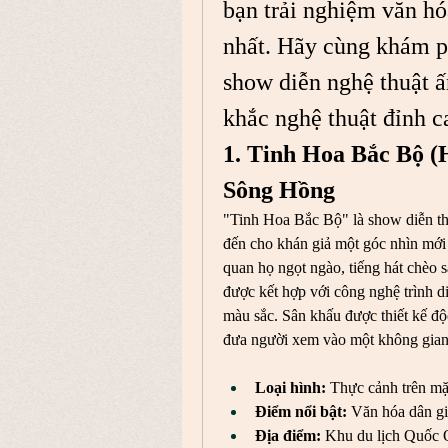
bạn trải nghiệm văn hó
nhất. Hãy cùng khám p
show diễn nghệ thuật ấ
khắc nghệ thuật đỉnh c
1. Tinh Hoa Bắc Bộ (
Sông Hồng
"Tinh Hoa Bắc Bộ" là show diễn thự
đến cho khán giả một góc nhìn mới
quan họ ngọt ngào, tiếng hát chèo
được kết hợp với công nghệ trình di
màu sắc. Sân khấu được thiết kế độc
đưa người xem vào một không gian
Loại hình:
 Thực cảnh trên mặ
Điểm nổi bật:
 Văn hóa dân gi
Địa điểm:
 Khu du lịch Quốc 