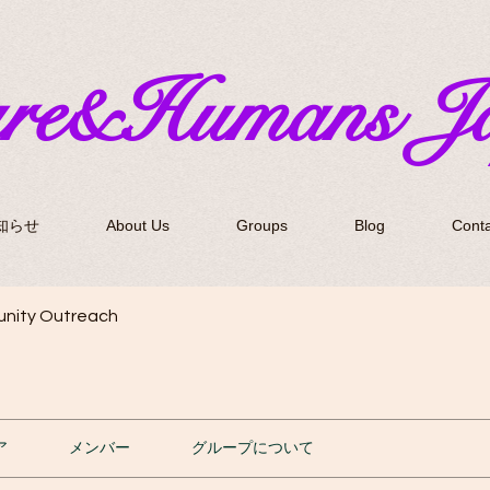
ure&Humans J
知らせ
About Us
Groups
Blog
Conta
nity Outreach
ア
メンバー
グループについて