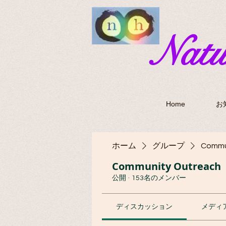
​Nat
Home
お
ホーム
グループ
Commu
Community Outreach
公開
·
153名のメンバー
ディスカッション
メディ