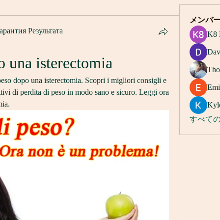
メンバ
арантия Результата
K8 
Dav
o una isterectomia
Tho
so dopo una isterectomia. Scopri i migliori consigli e 
Emi
ttivi di perdita di peso in modo sano e sicuro. Leggi ora 
mia.
Kyl
すべての