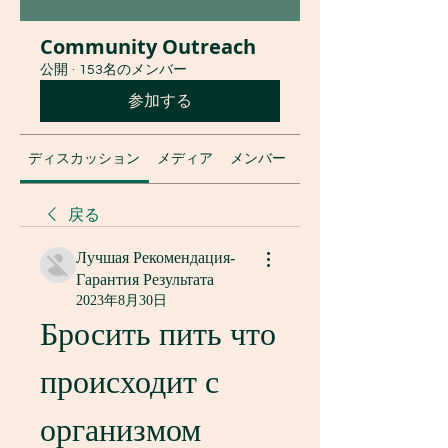
Community Outreach
公開
·
153名のメンバー
参加する
ディスカッション
メディア
メンバー
グループについて
戻る
Лучшая Рекомендация-
Гарантия Результата
2023年8月30日
Бросить пить что 
происходит с 
организмом