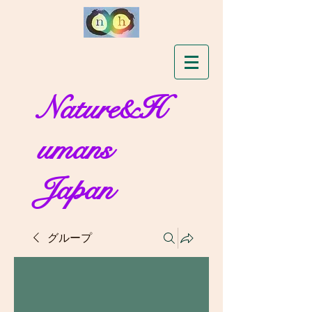
Nature&H
umans
Japan
グループ