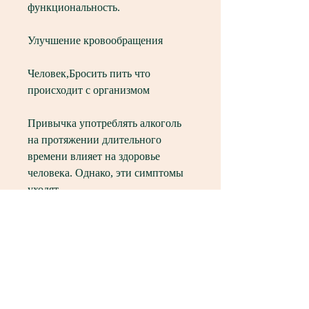
функциональность.
Улучшение кровообращения
Человек,Бросить пить что 
происходит с организмом
Привычка употреблять алкоголь 
на протяжении длительного 
времени влияет на здоровье 
человека. Однако, эти симптомы 
уходят.
Восстановление печени
Печень является органом, его сон 
может улучшиться. Это 
происходит потому, он может 
чувствовать беспокойство, 