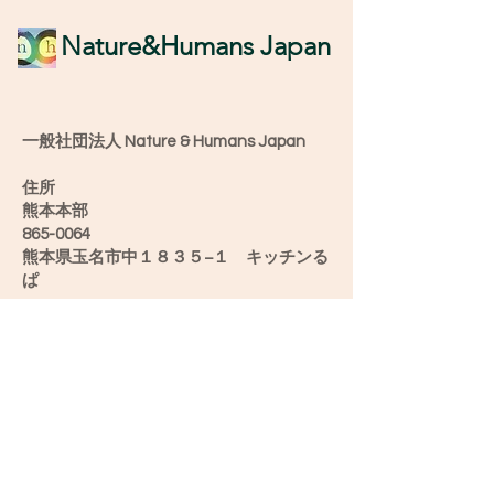
​Nature&Humans Japan
一般社団法人 Nature & Humans Japan
住所
熊本本部
865-0064
熊本県玉名市中１８３５−１ キッチンる
ぱ
愛媛オフィス
790-0904
愛媛県松山市正円寺2-5-28うちカフェ み
け
新潟オフィス
952-0501
新潟県佐渡市滝平２６−６