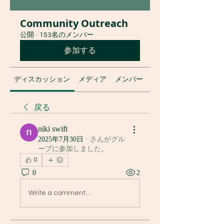
Community Outreach
公開
·
153名のメンバー
参加する
ディスカッション
メディア
メンバー
グループについて
戻る
niki swift
2025年7月30日
·
さんがグル
ープに参加しました。
0
0
2
Write a comment...