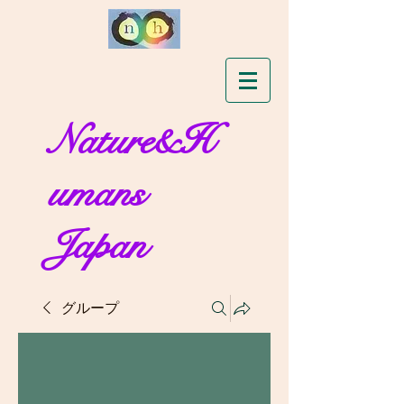
Nature&H
umans
Japan
グループ