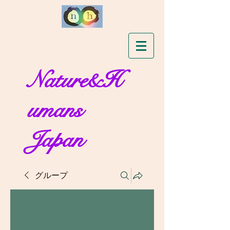
Nature&H
umans
Japan
グループ