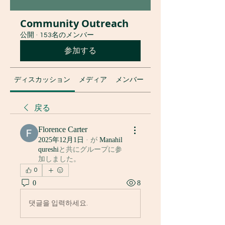
Community Outreach
公開
·
153名のメンバー
参加する
ディスカッション
メディア
メンバー
グループについて
戻る
Florence Carter
2025年12月1日
·
が
Manahil
qureshi
と共にグループに参
加しました
。
0
0
8
댓글을 입력하세요.