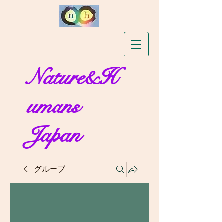
Nature&H
umans
Japan
グループ