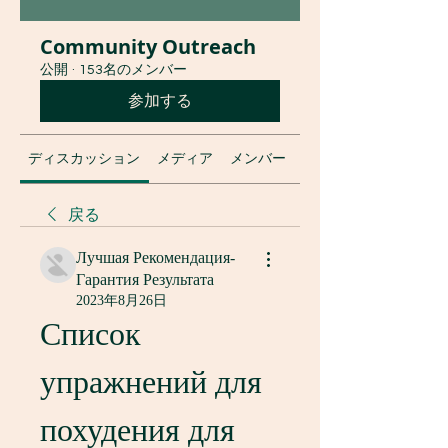
Community Outreach
公開
·
153名のメンバー
参加する
ディスカッション
メディア
メンバー
グループについて
戻る
Лучшая Рекомендация-
Гарантия Результата
2023年8月26日
Список 
упражнений для 
похудения для 