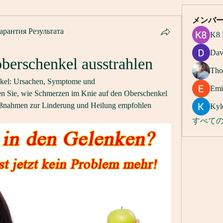
メンバ
арантия Результата
K8 
Dav
berschenkel ausstrahlen
Tho
kel: Ursachen, Symptome und 
Emi
n Sie, wie Schmerzen im Knie auf den Oberschenkel 
ßnahmen zur Linderung und Heilung empfohlen 
Kyl
すべての