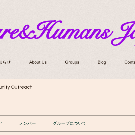
ure&Humans J
知らせ
About Us
Groups
Blog
Conta
nity Outreach
ア
メンバー
グループについて