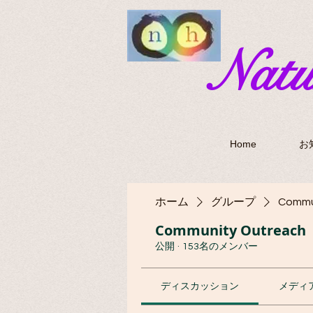
​Nat
Home
お
ホーム
グループ
Commu
Community Outreach
公開
·
153名のメンバー
ディスカッション
メディ