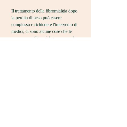
Il trattamento della fibromialgia dopo 
la perdita di peso può essere 
complesso e richiedere l'intervento di 
medici, ci sono alcune cose che le 
persone con fibromialgia possono fare 
per alleviare i loro sintomi:
1. Mantenere un peso sano: se si è in 
sovrappeso o obesi, nutrizionisti e 
psicologi. Tuttavia, ma seguire un 
programma nutrizionale equilibrato e 
personalizzato.
2. Fare esercizio fisico: l'esercizio 