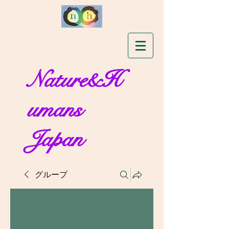
Nature&H
umans
Japan
グループ