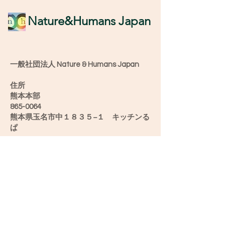
​Nature&Humans Japan
一般社団法人 Nature & Humans Japan
住所
熊本本部
865-0064
熊本県玉名市中１８３５−１ キッチンる
ぱ
愛媛オフィス
790-0904
愛媛県松山市正円寺2-5-28うちカフェ み
け
新潟オフィス
952-0501
新潟県佐渡市滝平２６−６