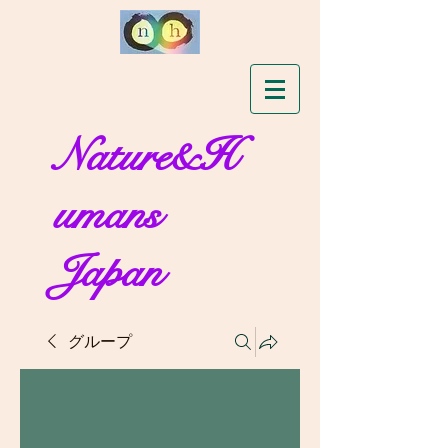
Nature&H
umans
Japan
グループ