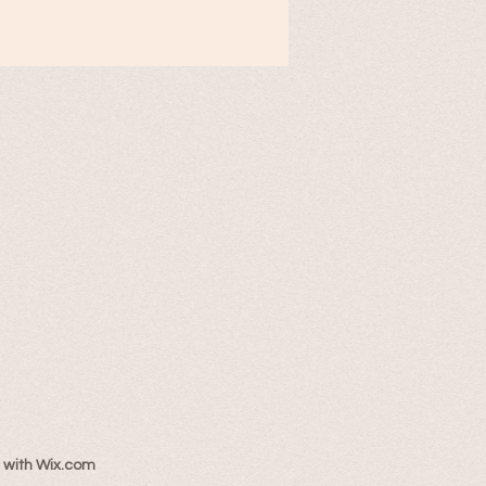
 with
Wix.com