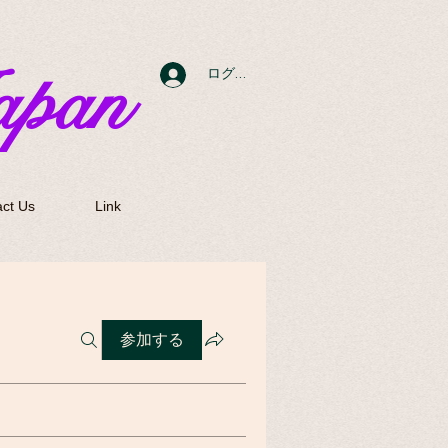
apan
ログイン
ct Us
Link
参加する