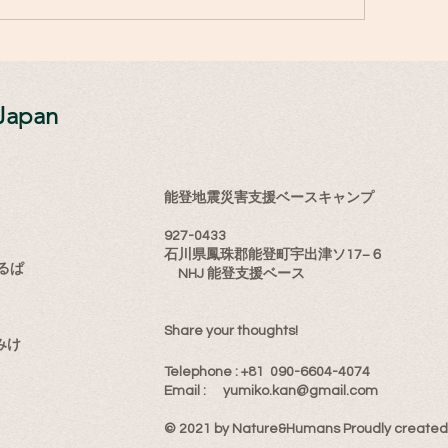
Japan
能登地震災害支援ベースキャンプ
927-0433
石川県鳳珠郡能登町宇出津ソ17−６
るぱ
NHJ 能登支援ベース
Share your thoughts!
みけ
​Telephone : ​+81 090-6604-4074
Email : ​
yumiko.kan@gmail.com
© 2021 by Nature&Humans Proudly created