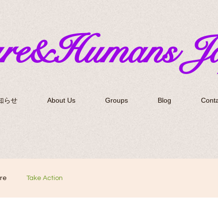
ure&Humans J
知らせ
About Us
Groups
Blog
Conta
re
Take Action