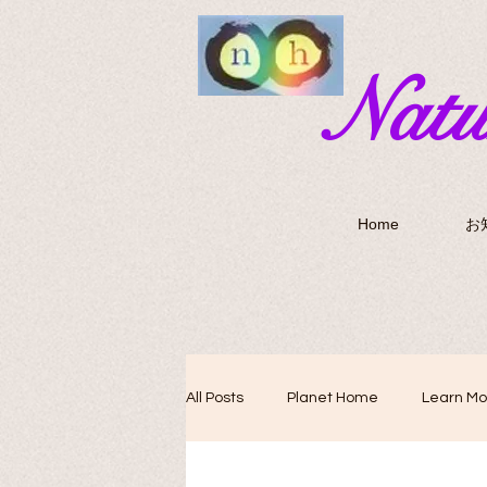
​Nat
Home
お
All Posts
Planet Home
Learn Mo