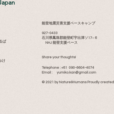
Japan
能登地震災害支援ベースキャンプ
927-0433
石川県鳳珠郡能登町宇出津ソ17−６
るぱ
NHJ 能登支援ベース
Share your thoughts!
みけ
​Telephone : ​+81 090-6604-4074
Email : ​
yumiko.kan@gmail.com
© 2021 by Nature&Humans Proudly created