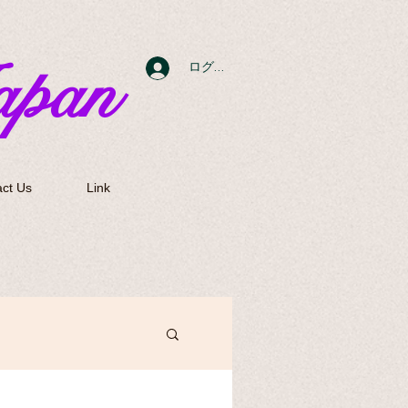
apan
ログイン
ct Us
Link