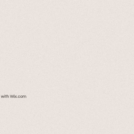
 with
Wix.com