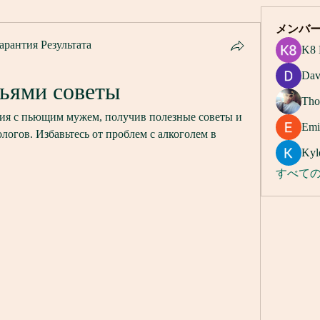
メンバ
арантия Результата
K8 
Dav
зьями советы
Tho
ния с пьющим мужем, получив полезные советы и 
Emi
огов. Избавьтесь от проблем с алкоголем в 
Kyl
すべての