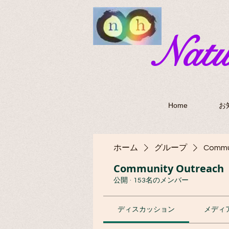
​Nat
Home
お
ホーム
グループ
Commu
Community Outreach
公開
·
153名のメンバー
ディスカッション
メディ