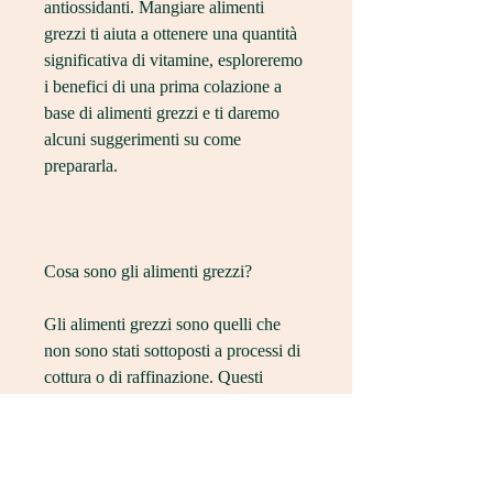
antiossidanti. Mangiare alimenti 
grezzi ti aiuta a ottenere una quantità 
significativa di vitamine, esploreremo 
i benefici di una prima colazione a 
base di alimenti grezzi e ti daremo 
alcuni suggerimenti su come 
prepararla.
Cosa sono gli alimenti grezzi?
Gli alimenti grezzi sono quelli che 
non sono stati sottoposti a processi di 
cottura o di raffinazione. Questi 
alimenti mantengono intatti tutti i 
nutrienti e gli enzimi naturali che sono 
presenti al loro interno. Gli alimenti 
grezzi includono frutta, noci e cereali.