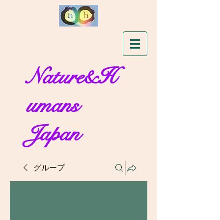
Nature&H
umans
Japan
グループ