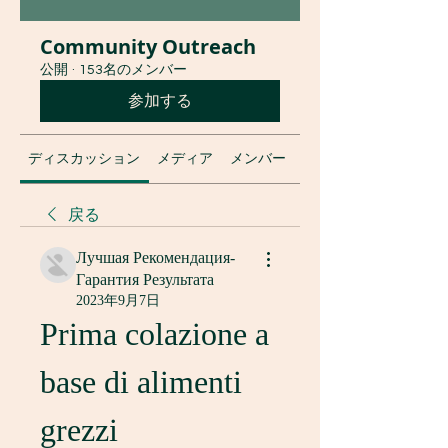
Community Outreach
公開
·
153名のメンバー
参加する
ディスカッション
メディア
メンバー
グループについて
戻る
Лучшая Рекомендация-
Гарантия Результата
2023年9月7日
Prima colazione a 
base di alimenti 
grezzi