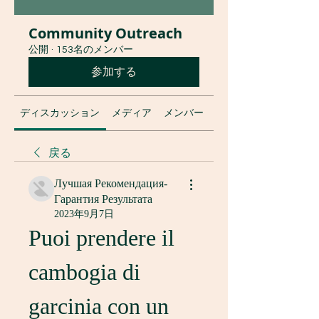
Community Outreach
公開
·
153名のメンバー
参加する
ディスカッション
メディア
メンバー
グループについて
戻る
Лучшая Рекомендация-
Гарантия Результата
2023年9月7日
Puoi prendere il 
cambogia di 
garcinia con un 