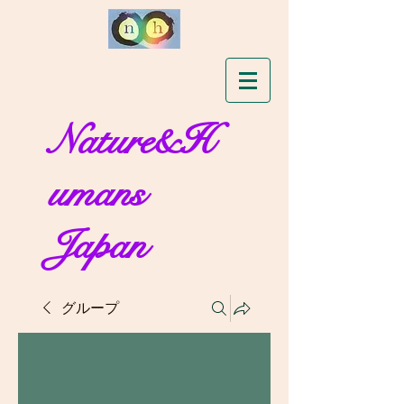
Nature&H
umans
Japan
グループ