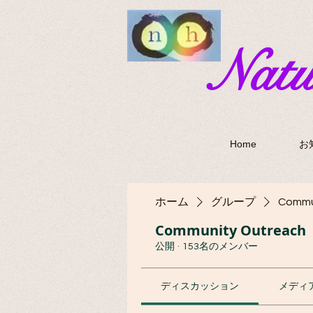
​Nat
Home
お
ホーム
グループ
Commu
Community Outreach
公開
·
153名のメンバー
ディスカッション
メディ