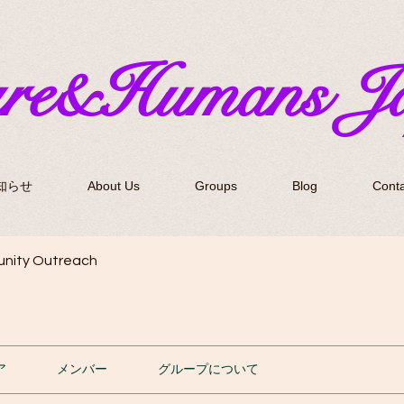
ure&Humans J
知らせ
About Us
Groups
Blog
Conta
nity Outreach
ア
メンバー
グループについて