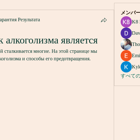
メンバ
арантия Результата
K8 
Dav
 алкоголизма является
Tho
й сталкивается многие. На этой странице мы 
Emi
коголизма и способы его предотвращения.
Kyl
すべての