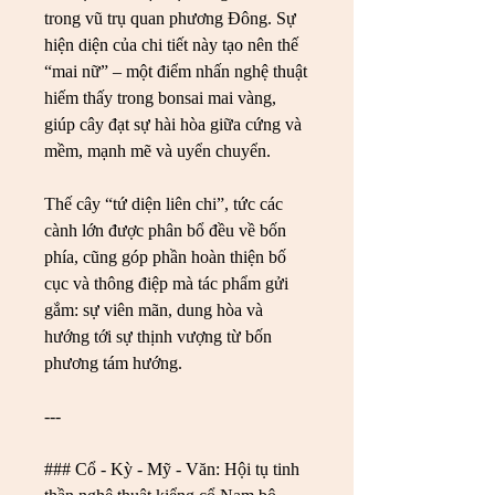
trong vũ trụ quan phương Đông. Sự 
hiện diện của chi tiết này tạo nên thế 
“mai nữ” – một điểm nhấn nghệ thuật 
hiếm thấy trong bonsai mai vàng, 
giúp cây đạt sự hài hòa giữa cứng và 
mềm, mạnh mẽ và uyển chuyển.
Thế cây “tứ diện liên chi”, tức các 
cành lớn được phân bổ đều về bốn 
phía, cũng góp phần hoàn thiện bố 
cục và thông điệp mà tác phẩm gửi 
gắm: sự viên mãn, dung hòa và 
hướng tới sự thịnh vượng từ bốn 
phương tám hướng.
---
### Cổ - Kỳ - Mỹ - Văn: Hội tụ tinh 