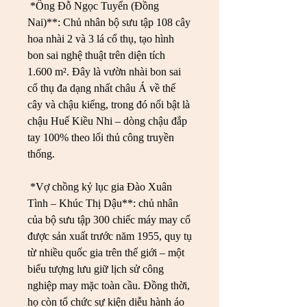
*Ông Đỗ Ngọc Tuyển (Đồng 
Nai)**: Chủ nhân bộ sưu tập 108 cây 
hoa nhài 2 và 3 lá cổ thụ, tạo hình 
bon sai nghệ thuật trên diện tích 
1.600 m². Đây là vườn nhài bon sai 
cổ thụ đa dạng nhất châu Á về thế 
cây và chậu kiểng, trong đó nổi bật là 
chậu Huế Kiều Nhi – dòng chậu đắp 
tay 100% theo lối thủ công truyền 
thống.
*Vợ chồng kỷ lục gia Đào Xuân 
Tình – Khúc Thị Dậu**: chủ nhân 
của bộ sưu tập 300 chiếc máy may cổ 
được sản xuất trước năm 1955, quy tụ 
từ nhiều quốc gia trên thế giới – một 
biểu tượng lưu giữ lịch sử công 
nghiệp may mặc toàn cầu. Đồng thời, 
họ còn tổ chức sự kiện diễu hành áo 