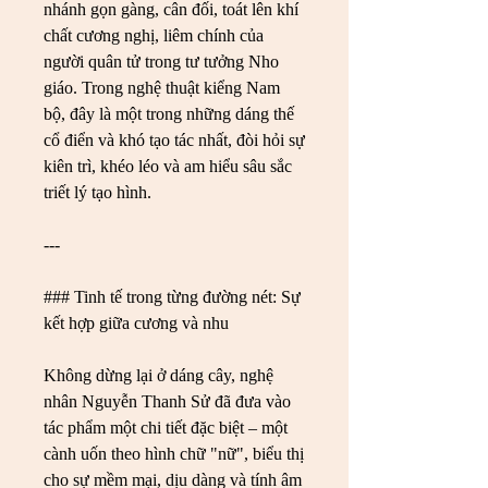
nhánh gọn gàng, cân đối, toát lên khí 
chất cương nghị, liêm chính của 
người quân tử trong tư tưởng Nho 
giáo. Trong nghệ thuật kiểng Nam 
bộ, đây là một trong những dáng thế 
cổ điển và khó tạo tác nhất, đòi hỏi sự 
kiên trì, khéo léo và am hiểu sâu sắc 
triết lý tạo hình.
---
### Tinh tế trong từng đường nét: Sự 
kết hợp giữa cương và nhu
Không dừng lại ở dáng cây, nghệ 
nhân Nguyễn Thanh Sử đã đưa vào 
tác phẩm một chi tiết đặc biệt – một 
cành uốn theo hình chữ "nữ", biểu thị 
cho sự mềm mại, dịu dàng và tính âm 