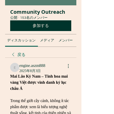
Community Outreach
公開
·
153名のメンバー
参加する
ディスカッション
メディア
メンバー
グループについて
戻る
engine.aszm888
engine.aszm888
2025年8月3日
Mai Lão Kỳ Nam – Tinh hoa mai 
vàng Việt được vinh danh kỷ lục 
châu Á
Trong thế giới cây cảnh, không ít tác 
phẩm được xem là biểu tượng nghệ 
thuật sống, kết tinh của thiên nhiên và 