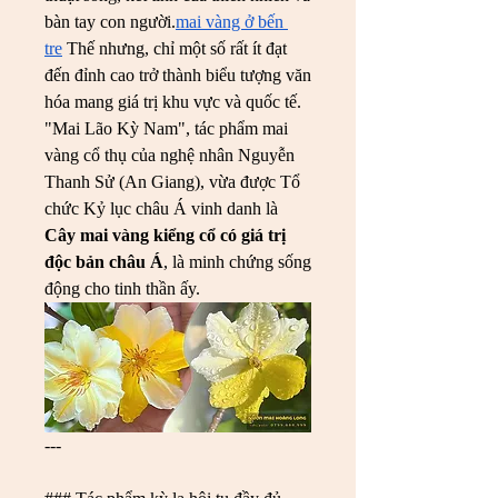
bàn tay con người.
mai vàng ở bến 
tre
 Thế nhưng, chỉ một số rất ít đạt 
đến đỉnh cao trở thành biểu tượng văn 
hóa mang giá trị khu vực và quốc tế. 
"Mai Lão Kỳ Nam", tác phẩm mai 
vàng cổ thụ của nghệ nhân Nguyễn 
Thanh Sử (An Giang), vừa được Tổ 
chức Kỷ lục châu Á vinh danh là 
Cây mai vàng kiểng cổ có giá trị 
độc bản châu Á
, là minh chứng sống 
động cho tinh thần ấy.
---