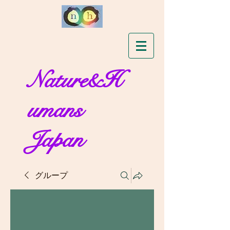
Nature&H
umans
Japan
グループ