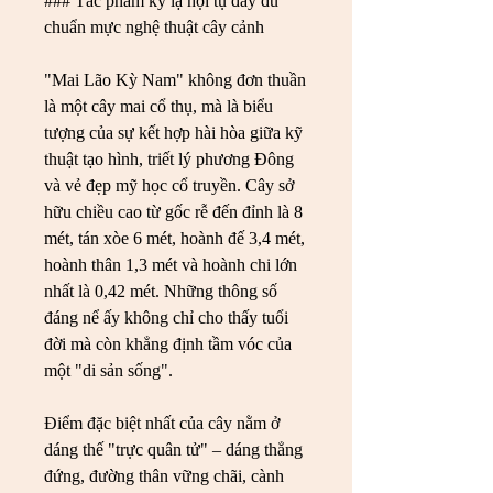
### Tác phẩm kỳ lạ hội tụ đầy đủ 
chuẩn mực nghệ thuật cây cảnh
"Mai Lão Kỳ Nam" không đơn thuần 
là một cây mai cổ thụ, mà là biểu 
tượng của sự kết hợp hài hòa giữa kỹ 
thuật tạo hình, triết lý phương Đông 
và vẻ đẹp mỹ học cổ truyền. Cây sở 
hữu chiều cao từ gốc rễ đến đỉnh là 8 
mét, tán xòe 6 mét, hoành đế 3,4 mét, 
hoành thân 1,3 mét và hoành chi lớn 
nhất là 0,42 mét. Những thông số 
đáng nể ấy không chỉ cho thấy tuổi 
đời mà còn khẳng định tầm vóc của 
một "di sản sống".
Điểm đặc biệt nhất của cây nằm ở 
dáng thế "trực quân tử" – dáng thẳng 
đứng, đường thân vững chãi, cành 