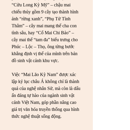
“Cửu Long Kỳ Mỹ” – chậu mai 
chiếu thủy gồm 9 cây tạo thành hình 
ảnh “rừng xanh”, “Phụ Tử Tình 
Thâm” – cây mai mang thế cha con 
tình sâu, hay “Cổ Mai Chi Bảo” – 
cây mai thế “tam đa” biểu trưng cho 
Phúc – Lộc – Thọ, ông từng bước 
khẳng định vị thế của mình trên bản 
đồ sinh vật cảnh khu vực.
Việc “Mai Lão Kỳ Nam” được xác 
lập kỷ lục châu Á không chỉ là thành 
quả của nghệ nhân Sử, mà còn là dấu 
ấn đáng tự hào của ngành sinh vật 
cảnh Việt Nam, góp phần nâng cao 
giá trị văn hóa truyền thống qua hình 
thức nghệ thuật sống động.