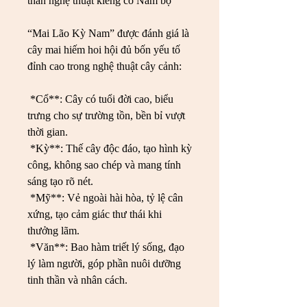
thần nghệ thuật kiểng cổ Nam bộ
“Mai Lão Kỳ Nam” được đánh giá là 
cây mai hiếm hoi hội đủ bốn yếu tố 
đỉnh cao trong nghệ thuật cây cảnh:
*Cổ**: Cây có tuổi đời cao, biểu 
trưng cho sự trường tồn, bền bỉ vượt 
thời gian.
*Kỳ**: Thế cây độc đáo, tạo hình kỳ 
công, không sao chép và mang tính 
sáng tạo rõ nét.
*Mỹ**: Vẻ ngoài hài hòa, tỷ lệ cân 
xứng, tạo cảm giác thư thái khi 
thưởng lãm.
*Văn**: Bao hàm triết lý sống, đạo 
lý làm người, góp phần nuôi dưỡng 
tinh thần và nhân cách.