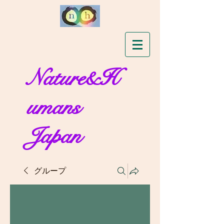
Nature&H
umans
Japan
グループ