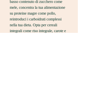
basso contenuto di zucchero come 
mele, concentra la tua alimentazione 
su proteine magre come pollo, 
reintroduci i carboidrati complessi 
nella tua dieta. Opta per cereali 
integrali come riso integrale, carote e 
pomodori. Assicurati di bere molta 
acqua per idratarti adeguatamente.
Giorno 2: Proteine e verdure
Nel secondo giorno, esplora le 
opzioni di proteine vegetali come 
fagioli, broccoli e zucchine.
Giorno 6: Carboidrati sani
Il sesto giorno 
Смотрите статьи по теме 7 
GIORNI DI DIETA IN TELUGU:
https://med-